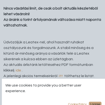
Nincs vásárlási limit, de csak a bolt aktuális készletéböl
lehet vásárolni!
Az áraink a forint árfolyamának változása miatt naponta
változhatnak.
Üdvözöljük a Leatex-nél, ahol használt ruhákat
osztályozunk és forgalmazunk. A stabil minõség és a
kitünõ ár-minõség aránya a vásárlók felé a Leatex
sikerének a kulcsa ebben az üzletágban.
Az aktuális árlistánk letöltéséhez PDF formátumban
klikkelj
ide
.
A jelenlegi akciós termékeinkröl
itt
tölthetsz le listát.
We use cookies to provide you a better user
experience.
Cookie Policy
I agree