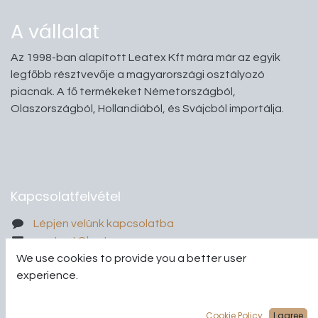
A vállalat
Az 1998-ban alapított Leatex Kft mára már az egyik
legfőbb résztvevője a magyarországi osztályozó
piacnak. A fő termékeket Németországból,
Olaszországból, Hollandiából, és Svájcból importálja.
Kapcsolatfelvétel
Lépjen velünk kapcsolatba
contact@leatex.eu
+
3630 399 8965
We use cookies to provide you a better user
experience.
Cookie Policy
I agree